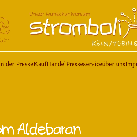
stromboli
In der Presse
Kauf
Handel
Presseservice
über uns
Imp
om Aldebaran